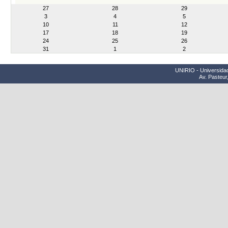
month-
27
28
29
8
3
4
5
10
11
12
17
18
19
24
25
26
31
1
2
UNIRIO - Universidad
Av. Pasteur