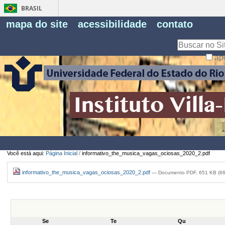
BRASIL
Fe
mapa do site
acessibilidade
contato
Pe
Busca
ap
Busca
Avançada…
Você está aqui:
Página Inicial
/
informativo_the_musica_vagas_ociosas_2020_2.pdf
informativo_the_musica_vagas_ociosas_2020_2.pdf
— Documento PDF, 651 KB (66
Se
Te
Qu