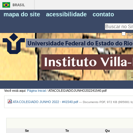
BRASIL
Fe
mapa do site
acessibilidade
contato
Pe
Busca
ap
Busca
Avançada…
Você está aqui:
Página Inicial
/
ATACOLEGIADOJUNHO202241540.pdf
ATA COLEGIADO JUNHO 2022 - #41540.pdf
— Documento PDF, 972 KB (995681 by
Se
Te
Qu