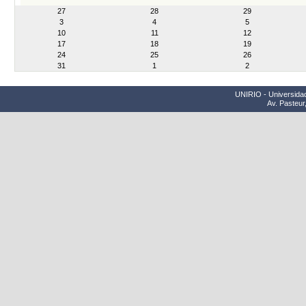
month-
27
28
29
8
3
4
5
10
11
12
17
18
19
24
25
26
31
1
2
UNIRIO - Universidad
Av. Pasteur