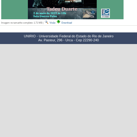
Imagem no tamanho completo:
1.71 MB
|
Visão
Download
UNIRIO - Universidade Federal do Estado do Rio de Janeiro
Av. Pasteur, 296 - Urca - Cep 22290-240