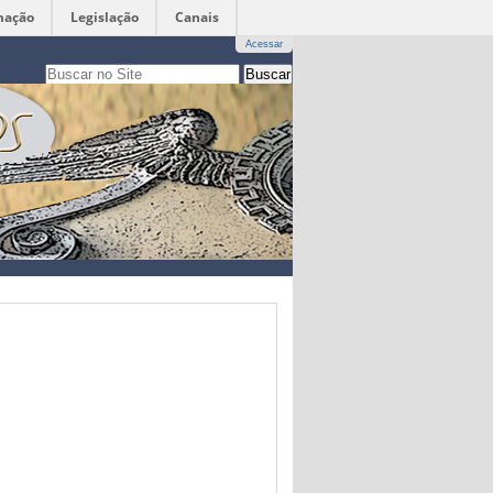
mação
Legislação
Canais
Acessar
Busca
apenas nesta seção
Busca
Avançada…