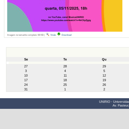
Imagem no tamanho completo:
68 KB
|
Visão
Download
Se
Te
Qu
month-
27
28
29
8
3
4
5
10
11
12
17
18
19
24
25
26
31
1
2
UNIRIO - Universidad
Av. Pasteur