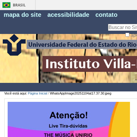
BRASIL
Fe
mapa do site
acessibilidade
contato
Pe
Busca
ap
Busca
Avançada…
Você está aqui:
Página Inicial
/
WhatsAppImage20251104at17.37.30.jpeg