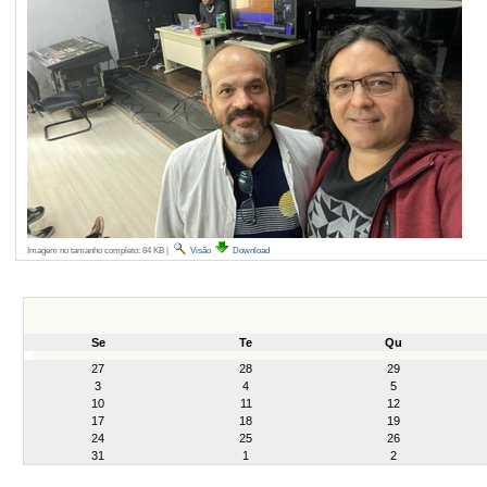
Imagem no tamanho completo:
84 KB
|
Visão
Download
Se
Te
Qu
month-
27
28
29
8
3
4
5
10
11
12
17
18
19
24
25
26
31
1
2