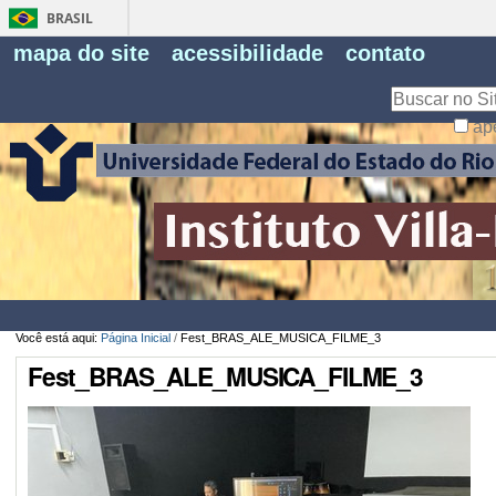
BRASIL
Fe
mapa do site
acessibilidade
contato
Pe
Busca
ap
Busca
Avançada…
Você está aqui:
Página Inicial
/
Fest_BRAS_ALE_MUSICA_FILME_3
Fest_BRAS_ALE_MUSICA_FILME_3