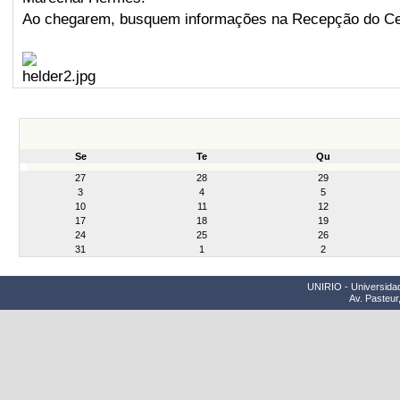
Ao chegarem, busquem informações na Recepção do Ce
Se
Te
Qu
month-
27
28
29
8
3
4
5
10
11
12
17
18
19
24
25
26
31
1
2
UNIRIO - Universidad
Av. Pasteur