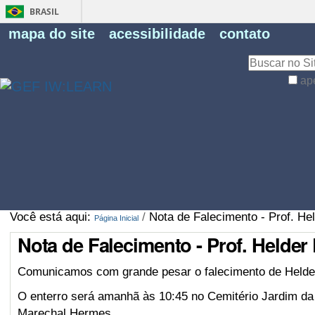
BRASIL
Fe
mapa do site
acessibilidade
contato
Pe
Busca
ap
Busca
Avançada…
Você está aqui:
/
Nota de Falecimento - Prof. He
Página Inicial
Nota de Falecimento - Prof. Helder
Comunicamos com grande pesar o falecimento de Helde
O enterro será amanhã às 10:45 no Cemitério Jardim da
Marechal Hermes.