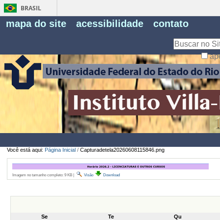
BRASIL
Fe
mapa do site
acessibilidade
contato
Pe
Busca
ap
Busca
Avançada…
Você está aqui:
Página Inicial
/
Capturadetela20260608115846.png
Imagem no tamanho completo:
9 KB
|
Visão
Download
Se
Te
Qu