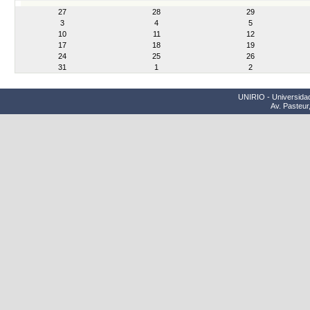
month-
27
28
29
8
3
4
5
10
11
12
17
18
19
24
25
26
31
1
2
UNIRIO - Universidad
Av. Pasteur