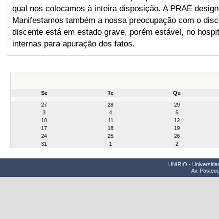
qual nos colocamos à inteira disposição. A PRAE desi
Manifestamos também a nossa preocupação com o disce
discente está em estado grave, porém estável, no hospi
internas para apuração dos fatos.
Se
Te
Qu
month-
27
28
29
8
3
4
5
10
11
12
17
18
19
24
25
26
31
1
2
UNIRIO - Universidad
Av. Pasteur