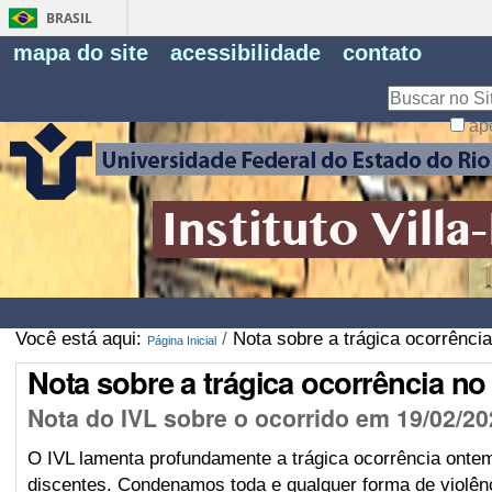
BRASIL
Fe
mapa do site
acessibilidade
contato
Pe
Busca
ap
Busca
Avançada…
Você está aqui:
/
Nota sobre a trágica ocorrên
Página Inicial
Nota sobre a trágica ocorrência 
Nota do IVL sobre o ocorrido em 19/02/2
O IVL lamenta profundamente a trágica ocorrência onte
discentes. Condenamos toda e qualquer forma de violênc