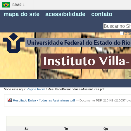
BRASIL
Fe
mapa do site
acessibilidade
contato
Pe
Busca
ap
Busca
Avançada…
Você está aqui:
Página Inicial
/
ResultadoBolsaTodasasAssinaturas.pdf
Resultado Bolsa - Todas as Assinaturas.pdf
— Documento PDF, 210 KB (216057 byt
Se
Te
Qu