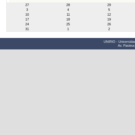
month-
27
28
29
8
3
4
5
10
11
12
17
18
19
24
25
26
31
1
2
UNIRIO - Universidad
Av. Pasteur