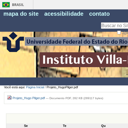
BRASIL
Fe
mapa do site
acessibilidade
contato
Pe
Busca
ap
Busca
Avançada…
Você está aqui:
Página Inicial
/
Projeto_HugoPilger.pdf
Projeto_Hugo Pilger.pdf
— Documento PDF, 282 KB (289117 bytes)
Se
Te
Qu