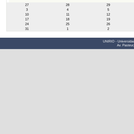
month-
27
28
29
8
3
4
5
10
11
12
17
18
19
24
25
26
31
1
2
UNIRIO - Universidad
Av. Pasteur