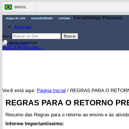
BRASIL
Ferramentas Pessoais
mapa do site
acessibilidade
contato
Acessar
Busca
apenas nesta seção
Busca Avançada…
Você está aqui:
Página Inicial
/
REGRAS PARA O RETORN
REGRAS PARA O RETORNO PRES
Resumo das Regras para o retorno ao ensino e às ativid
Informe Importantíssimo: