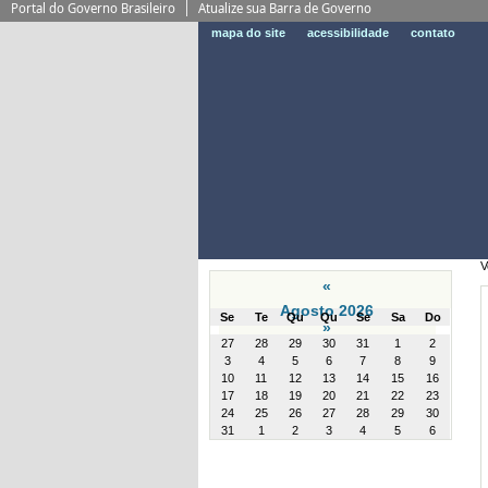
Portal do Governo Brasileiro
Atualize sua Barra de Governo
mapa do site
acessibilidade
contato
V
«
Agosto 2026
Se
Te
Qu
Qu
Se
Sa
Do
»
month-
27
28
29
30
31
1
2
8
3
4
5
6
7
8
9
10
11
12
13
14
15
16
17
18
19
20
21
22
23
24
25
26
27
28
29
30
31
1
2
3
4
5
6