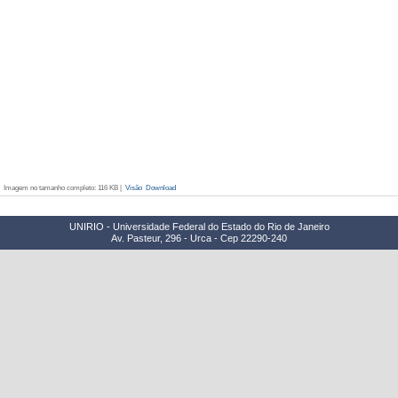
Imagem no tamanho completo:
116 KB
|
Visão
Download
UNIRIO - Universidade Federal do Estado do Rio de Janeiro
Av. Pasteur, 296 - Urca - Cep 22290-240