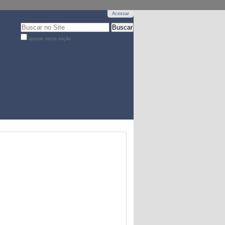
Acessar
Busca
apenas nesta seção
Busca
Avançada…