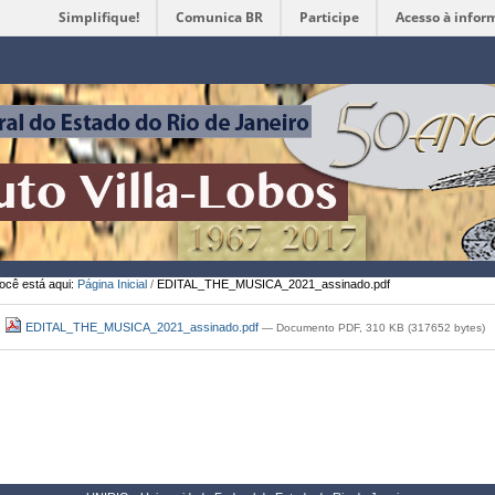
Simplifique!
Comunica BR
Participe
Acesso à infor
Ferramentas
Pessoais
ocê está aqui:
Página Inicial
/
EDITAL_THE_MUSICA_2021_assinado.pdf
EDITAL_THE_MUSICA_2021_assinado.pdf
— Documento PDF, 310 KB (317652 bytes)