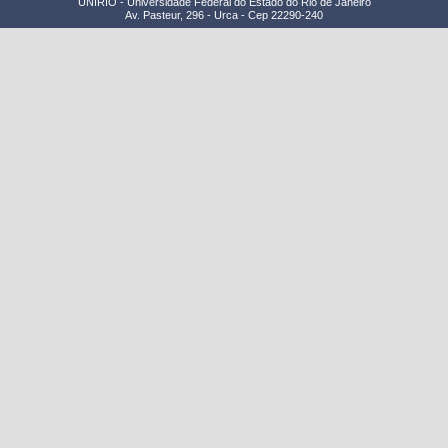
UNIRIO - Universidade Federal do Estado do Rio de Janeiro
Av. Pasteur, 296 - Urca - Cep 22290-240