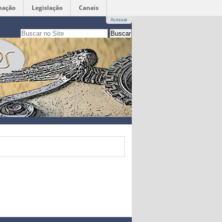
mação
Legislação
Canais
Acessar
Busca
apenas nesta seção
Busca
Avançada…