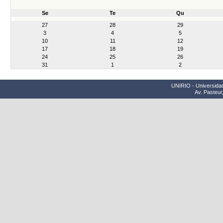
Se
Te
Qu
month-
27
28
29
8
3
4
5
10
11
12
17
18
19
24
25
26
31
1
2
UNIRIO - Universidad
Av. Pasteur