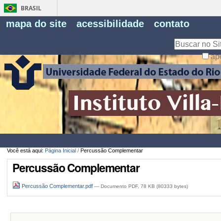
BRASIL
Fe
mapa do site
acessibilidade
contato
Pe
Busca
ap
Busca
Avançada…
Você está aqui:
Página Inicial
/
Percussão Complementar
Percussão Complementar
Percussão Complementar.pdf
— Documento PDF, 78 KB (80333 bytes)