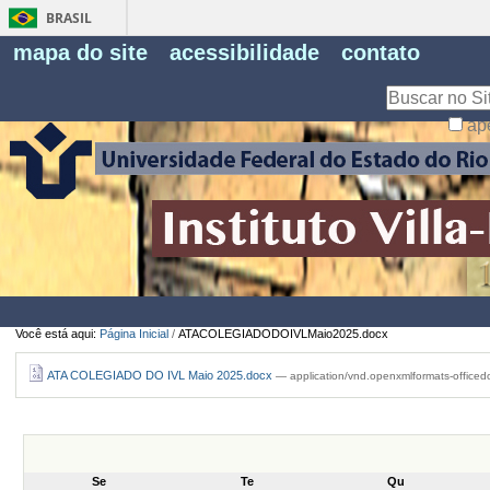
BRASIL
Fe
mapa do site
acessibilidade
contato
Pe
Busca
ap
Busca
Avançada…
Você está aqui:
Página Inicial
/
ATACOLEGIADODOIVLMaio2025.docx
ATA COLEGIADO DO IVL Maio 2025.docx
— application/vnd.openxmlformats-office
Se
Te
Qu