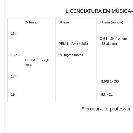
LICENCIATURA EM MÚSICA– 202
2ª Feira
3ª feira
4ª feira (remota)
13 h
OM I – JN (remoto
PEM 1 – AM (II-203)
- 38 alunos)
15 h
PC Ingressantes
PROM 1 - SS (II-
303)
17 h
HMPB 1- ClS
19h
HM I -EL
*
procurar o professor 