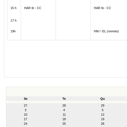
15 h
HAR Ib - CC
HAR Ib - CC
17 h
19h
HM I -EL (remoto)
Se
Te
Qu
month-
27
28
29
8
3
4
5
10
11
12
17
18
19
24
25
26