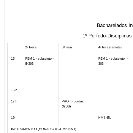
Bacharelados In
1º Período-Disciplina
2ª Feira
3ª feira
4ª feira (remota)
13h
PEM 1 - substituto -
PEM 1 - substituto II-
II-303
303
15 h
17 h
PRO I - cordas
(GBS)
19h
HM I -EL
INSTRUMENTO I (HORÁRIO A COMBINAR)