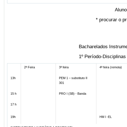
Aluno
*
procurar o pr
Bacharelados Instrume
1º Período-Disciplina
2ª Feira
3ª feira
4ª feira (remota)
13h
PEM 1 – substituto II
301
15 h
PRO I (SB) - Banda
17 h
19h
HM I -EL