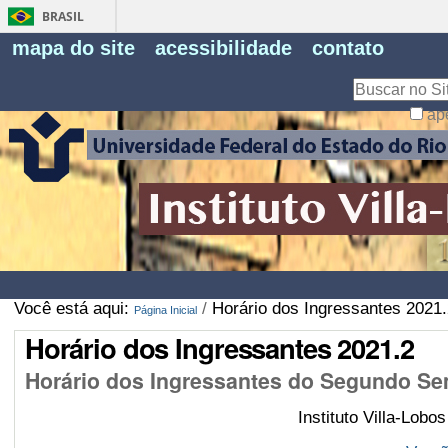
BRASIL
Fe
mapa do site
acessibilidade
contato
Pe
Busca
ap
Busca
Avançada…
Você está aqui:
/
Horário dos Ingressantes 2021.
Página Inicial
Horário dos Ingressantes 2021.2
Horário dos Ingressantes do Segundo Se
Instituto Villa-Lobo