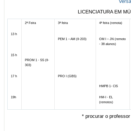
Vers
LICENCIATURA EM MÚSIC
2ª Feira
3ª feira
4ª feira (remota)
13 h
PEM 1 – AM (II-203)
OM I – JN (remoto
- 38 alunos)
15 h
PROM 1 - SS (II-
303)
17 h
PRO I (GBS)
HMPB 1- ClS
19h
HM-I - EL
(remotos)
*
procurar o professor 