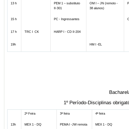
13 h
PEM 1 – substituto
OM I – JN (remoto -
P
II-301
38 alunos)
15 h
PC - Ingressantes
C
17 h
TRC I CK
HARP I - CD II-204
19h
HM I -EL
Bachare
1º Período-Disciplinas obriga
2ª Feira
3ª feira
4ª feira
13h
MEX 1 - DQ
PEMA I -JW remota
MEX 1 - DQ