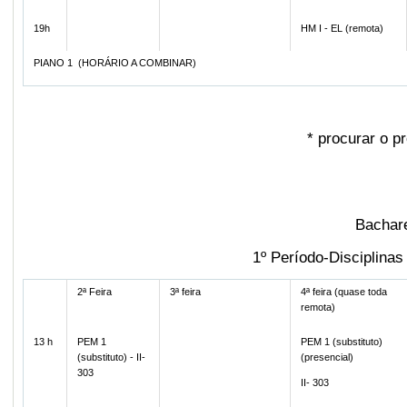
19h
HM I - EL (remota)
PIANO 1 (HORÁRIO A COMBINAR)
*
procurar o pr
Bachare
1º Período-Disciplina
2ª Feira
3ª feira
4ª feira (quase toda
remota)
13 h
PEM 1
PEM 1 (substituto)
(substituto) - II-
(presencial)
303
II- 303