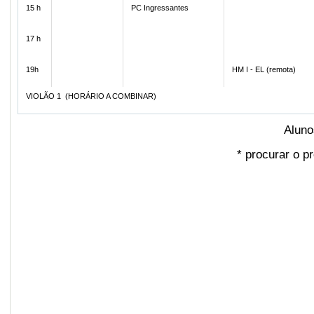
15 h
PC Ingressantes
17 h
19h
HM I - EL (remota)
VIOLÃO 1 (HORÁRIO A COMBINAR)
Aluno
*
procurar o pr