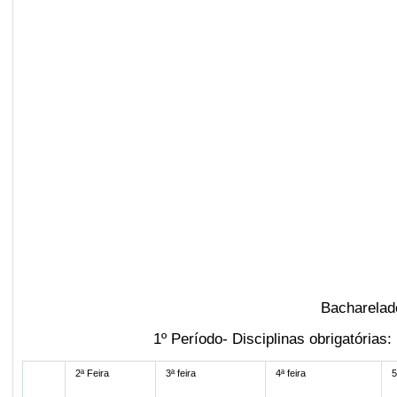
Bacharelad
1º Período- Disciplinas obrigatór
2ª Feira
3ª feira
4ª feira
5