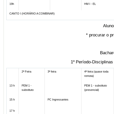
19h
HM I - EL
CANTO I (HORÁRIO A COMBINAR)
Aluno
*
procurar o pr
Bachar
1º Período-Disciplina
2ª Feira
3ª feira
4ª feira (quase toda
remota)
13 h
PEM 1 -
PEM 1 - substituto
substituto
(presencial)
15 h
PC Ingressantes
17 h