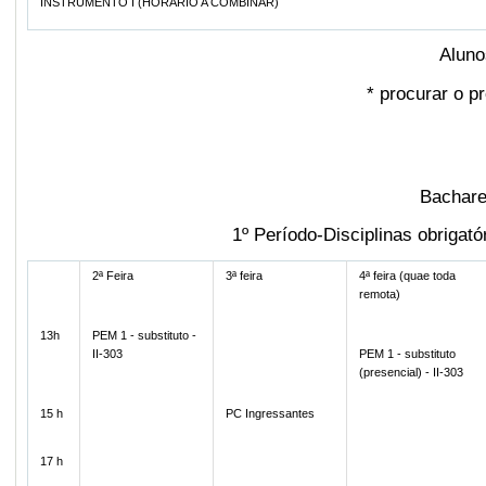
INSTRUMENTO I (HORÁRIO A COMBINAR)
Aluno
*
procurar o pr
Bachare
1º Período-Disciplinas obriga
2ª Feira
3ª feira
4ª feira (quae toda
remota)
13h
PEM 1 - substituto -
II-303
PEM 1 - substituto
(presencial) - II-303
15 h
PC Ingressantes
17 h