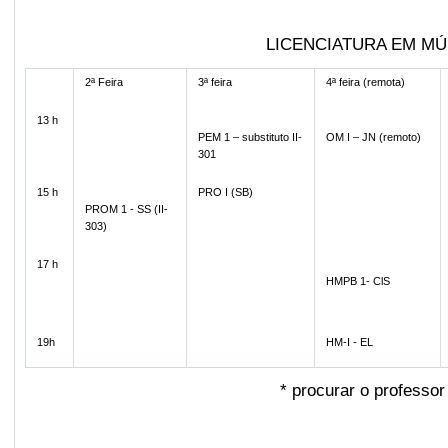
LICENCIATURA EM MÚSI
2ª Feira
3ª feira
4ª feira (remota)
13 h
PEM 1 – substituto II-
OM I – JN (remoto)
301
15 h
PRO I (SB)
PROM 1 - SS (II-
303)
17 h
HMPB 1- ClS
19h
HM-I - EL
*
procurar o professor 