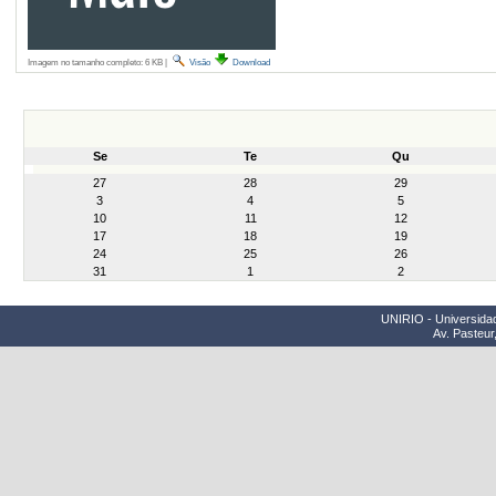
Imagem no tamanho completo:
6 KB
|
Visão
Download
Se
Te
Qu
month-
27
28
29
8
3
4
5
10
11
12
17
18
19
24
25
26
31
1
2
UNIRIO - Universidad
Av. Pasteur