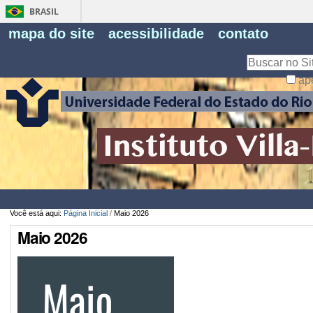
BRASIL
Fe
mapa do site
acessibilidade
contato
Pe
Busca
ap
Busca
Avançada…
Você está aqui:
Página Inicial
/
Maio 2026
Maio 2026