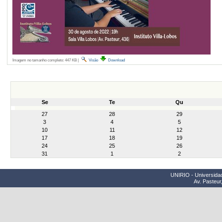
Imagem no tamanho completo:
447 KB
|
Visão
Download
Se
Te
Qu
month-
27
28
29
8
3
4
5
10
11
12
17
18
19
24
25
26
31
1
2
UNIRIO - Universidad
Av. Pasteur