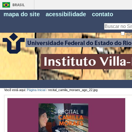
BRASIL
Fe
mapa do site
acessibilidade
contato
Pe
Busca
ap
Busca
Avançada…
Você está aqui:
Página Inicial
/
recital_camila_moraes_ago_22.jpg