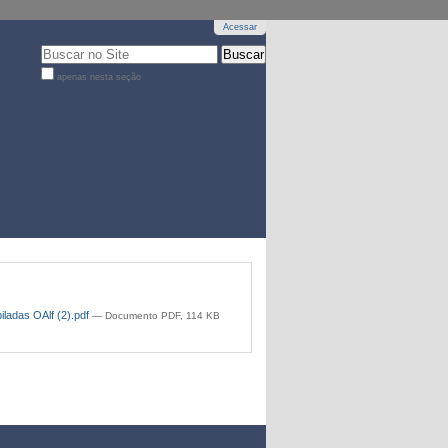
Acessar
Busca
apenas nesta seção
Busca
Avançada…
iladas OAlf (2).pdf
— Documento PDF, 114 KB