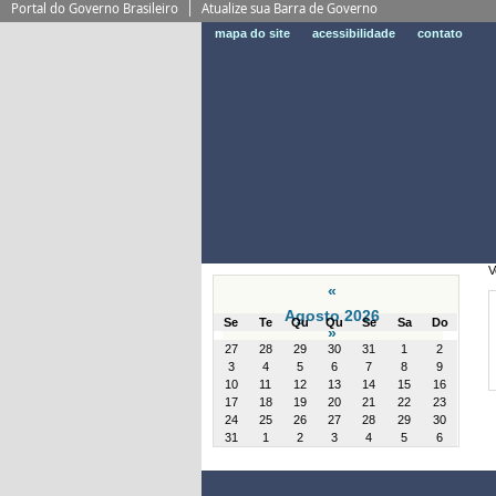
Portal do Governo Brasileiro
Atualize sua Barra de Governo
mapa do site
acessibilidade
contato
V
«
Agosto 2026
Se
Te
Qu
Qu
Se
Sa
Do
»
month-
27
28
29
30
31
1
2
8
3
4
5
6
7
8
9
10
11
12
13
14
15
16
17
18
19
20
21
22
23
24
25
26
27
28
29
30
31
1
2
3
4
5
6