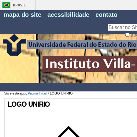
BRASIL
Fe
mapa do site
acessibilidade
contato
Pe
Busca
ap
Busca
Avançada…
Você está aqui:
Página Inicial
/
LOGO UNIRIO
LOGO UNIRIO