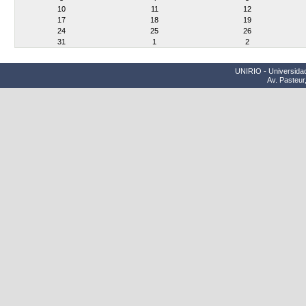
10
11
12
17
18
19
24
25
26
31
1
2
UNIRIO - Universidad
Av. Pasteur