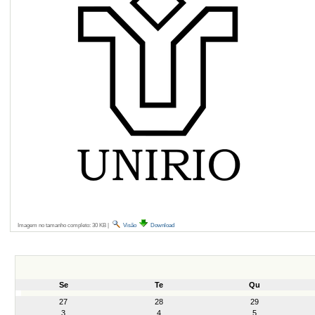
Imagem no tamanho completo:
30 KB
|
Visão
Download
Se
Te
Qu
month-
27
28
29
8
3
4
5