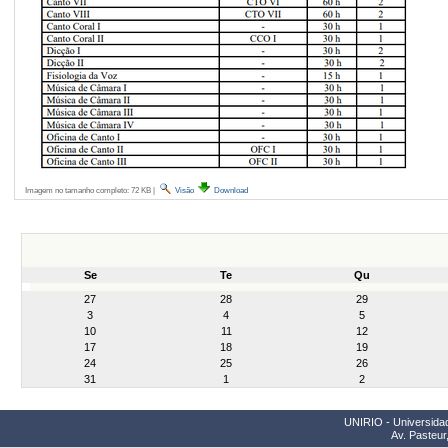
Imagem no tamanho completo:
72 KB
|
Visão
Download
Se
Te
Qu
month-
27
28
29
8
3
4
5
10
11
12
17
18
19
24
25
26
31
1
2
UNIRIO - Universidad
Av. Pasteur