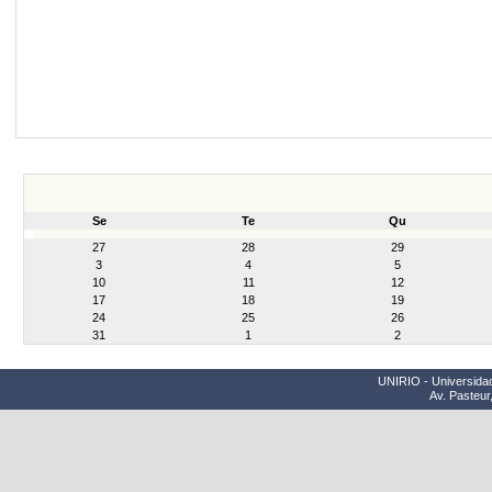
Se
Te
Qu
month-
27
28
29
8
3
4
5
10
11
12
17
18
19
24
25
26
31
1
2
UNIRIO - Universidad
Av. Pasteur