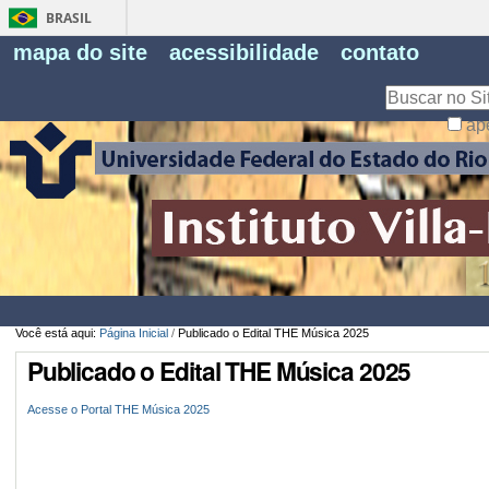
BRASIL
Fe
mapa do site
acessibilidade
contato
Pe
Busca
ap
Busca
Avançada…
Você está aqui:
Página Inicial
/
Publicado o Edital THE Música 2025
Publicado o Edital THE Música 2025
Acesse o Portal THE Música 2025