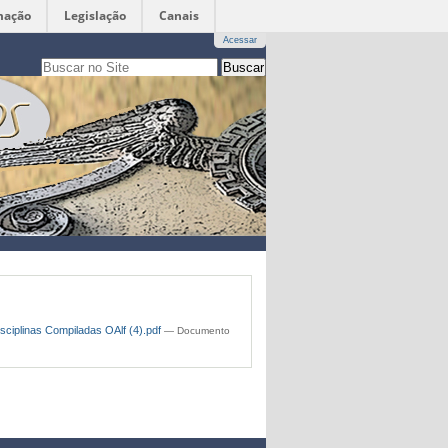
mação
Legislação
Canais
Acessar
Busca
apenas nesta seção
Busca
Avançada…
sciplinas Compiladas OAlf (4).pdf
— Documento