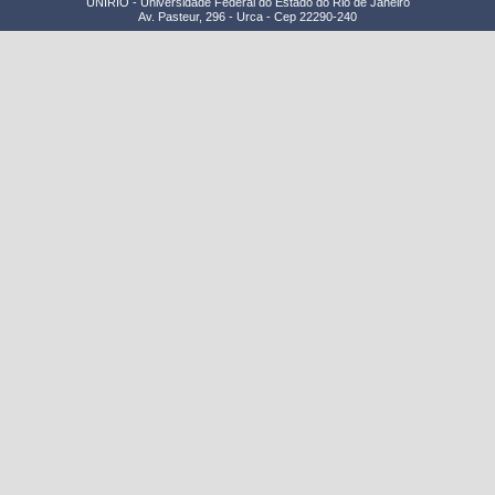
UNIRIO - Universidade Federal do Estado do Rio de Janeiro
Av. Pasteur, 296 - Urca - Cep 22290-240