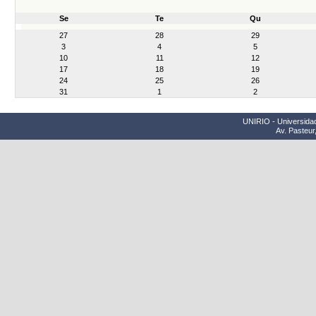
Se
Te
Qu
month-
27
28
29
8
3
4
5
10
11
12
17
18
19
24
25
26
31
1
2
UNIRIO - Universidad
Av. Pasteur