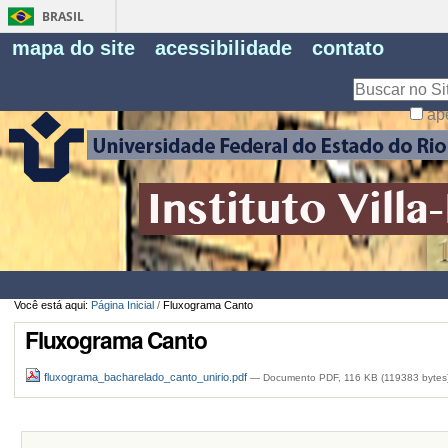
BRASIL
Fe
mapa do site
acessibilidade
contato
Pe
Busca
ap
Busca
Avançada…
Você está aqui:
Página Inicial
/
Fluxograma Canto
Fluxograma Canto
fluxograma_bacharelado_canto_unirio.pdf
— Documento PDF, 116 KB (119383 bytes