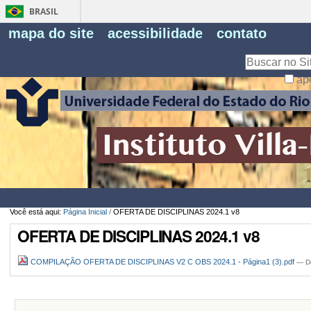
BRASIL
Fe
mapa do site
acessibilidade
contato
Pe
Busca
ap
Busca
Avançada…
Você está aqui:
Página Inicial
/
OFERTA DE DISCIPLINAS 2024.1 v8
OFERTA DE DISCIPLINAS 2024.1 v8
COMPILAÇÃO OFERTA DE DISCIPLINAS V2 C OBS 2024.1 - Página1 (3).pdf
— D