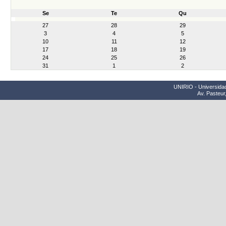
Se
Te
Qu
month-
27
28
29
8
3
4
5
10
11
12
17
18
19
24
25
26
31
1
2
UNIRIO - Universidad
Av. Pasteur