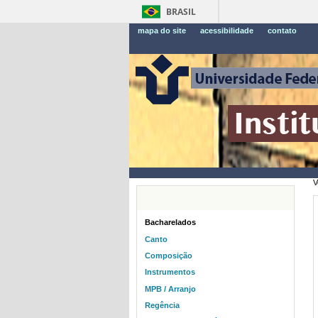
BRASIL
mapa do site
acessibilidade
contato
V
Bacharelados
Canto
Composição
Instrumentos
MPB / Arranjo
Regência