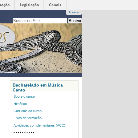
mação
Legislação
Canais
Acessar
Busca
apenas nesta seção
Busca
Avançada…
Bacharelado em Música
Canto
Sobre o curso
Histórico
Currículo do curso
Eixos de formação
Atividades complementares (ACC)
•
• • • • • • • • •