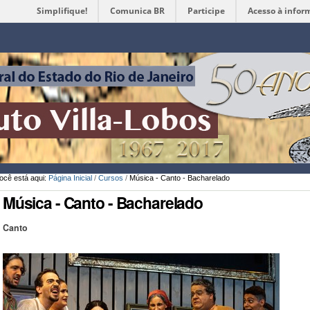
Simplifique!
Comunica BR
Participe
Acesso à infor
Ferramentas
Pessoais
ocê está aqui:
Página Inicial
/
Cursos
/
Música - Canto - Bacharelado
Música - Canto - Bacharelado
Canto