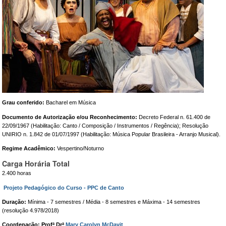
Grau conferido:
Bacharel em Música
Documento de Autorização e/ou Reconhecimento:
Decreto Federal n. 61.400 de
22/09/1967 (Habilitação: Canto / Composição / Instrumentos / Regência); Resolução
UNIRIO n. 1.842 de 01/07/1997 (Habilitação: Música Popular Brasileira - Arranjo Musical).
Regime Acadêmico:
Vespertino/Noturno
Carga Horária Total
2.400 horas
Projeto Pedagógico do Curso - PPC de Canto
Duração:
Mínima - 7 semestres / Média - 8 semestres e Máxima - 14 semestres
(resolução 4.978/2018)
Coordenação: Profª Drª
Mary Carolyn McDavit