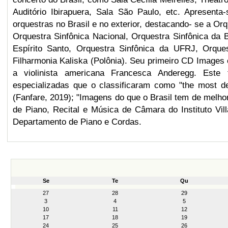
Auditório Ibirapuera, Sala São Paulo, etc. Apresent
orquestras no Brasil e no exterior, destacando- se a Or
Orquestra Sinfônica Nacional, Orquestra Sinfônica da B
Espírito Santo, Orquestra Sinfônica da UFRJ, Orque
Filharmonia Kaliska (Polônia). Seu primeiro CD Images o
a violinista americana Francesca Anderegg. Este 
especializadas que o classificaram como "the most de
(Fanfare, 2019); "Imagens do que o Brasil tem de melhor
de Piano, Recital e Música de Câmara do Instituto Vi
Departamento de Piano e Cordas.
Se
Te
Qu
month-
27
28
29
8
3
4
5
10
11
12
17
18
19
24
25
26