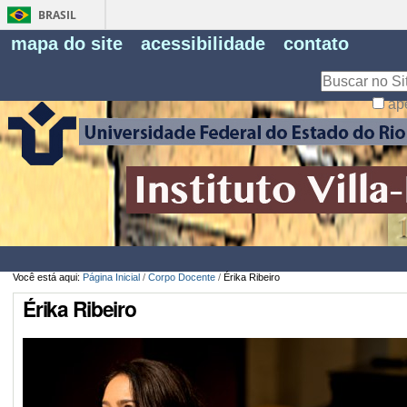
BRASIL
Fe
mapa do site
acessibilidade
contato
Pe
Busca
ap
Busca
Avançada…
Você está aqui:
Página Inicial
/
Corpo Docente
/
Érika Ribeiro
Érika Ribeiro