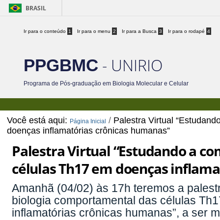
BRASIL
Ir para o conteúdo
1
Ir para o menu
2
Ir para a Busca
3
Ir para o rodapé
4
- UNIRIO
PPGBMC
Programa de Pós-graduação em Biologia Molecular e Celular
Você está aqui:
/
Palestra Virtual “Estudan
Página Inicial
doenças inflamatórias crônicas humanas”
Palestra Virtual “Estudando a c
células Th17 em doenças inflama
Amanhã (04/02) às 17h teremos a palest
biologia comportamental das células Th
inflamatórias crônicas humanas”, a ser m