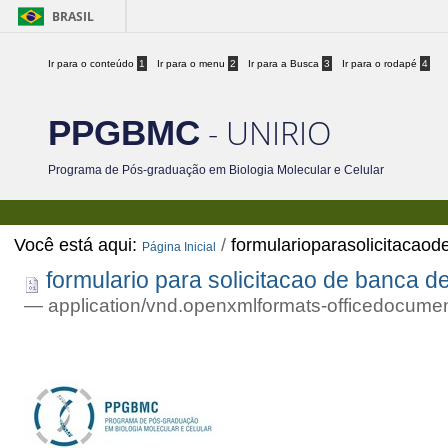
BRASIL
Ir para o conteúdo
1
Ir para o menu
2
Ir para a Busca
3
Ir para o rodapé
4
- UNIRIO
PPGBMC
Programa de Pós-graduação em Biologia Molecular e Celular
Você está aqui:
/
formularioparasolicitacao
Página Inicial
formulario para solicitacao de banca d
— application/vnd.openxmlformats-officedocume