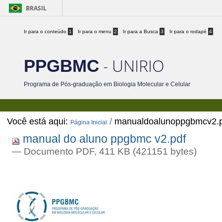
BRASIL
Ir para o conteúdo
1
Ir para o menu
2
Ir para a Busca
3
Ir para o rodapé
4
- UNIRIO
PPGBMC
Programa de Pós-graduação em Biologia Molecular e Celular
Você está aqui:
/
manualdoalunoppgbmcv2.
Página Inicial
manual do aluno ppgbmc v2.pdf
— Documento PDF, 411 KB (421151 bytes)