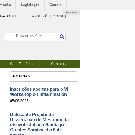
rmação
Legislação
Canais
Acessar
APA DO SITE
PORTUGUÊS |
ENGLISH |
Contato
Guia Telefônico
Contatos
NOTÍCIAS
Inscrições abertas para o VI
Workshop on Inflammation
05/08/2026
Defesa de Projeto de
Dissertação de Mestrado da
discente Juliana Santiago
Guedes Saraiva, dia 5 de
agosto