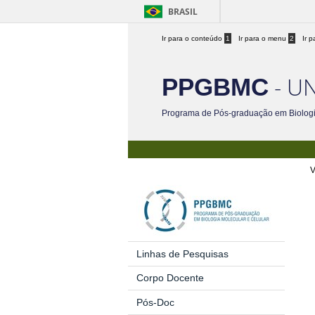
BRASIL
Ir para o conteúdo
1
Ir para o menu
2
Ir 
- UN
PPGBMC
Programa de Pós-graduação em Biologi
V
Linhas de Pesquisas
Corpo Docente
Pós-Doc