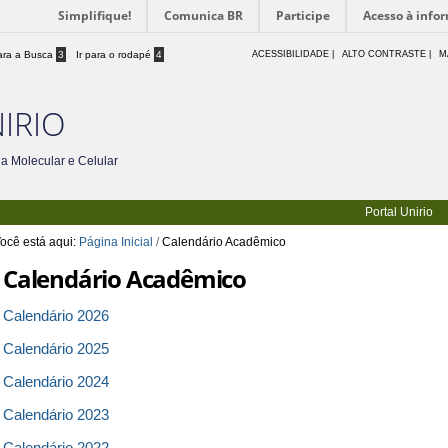
Simplifique!
Comunica BR
Participe
Acesso à info
para a Busca
3
Ir para o rodapé
4
ACESSIBILIDADE
|
ALTO CONTRASTE |
M
IRIO
a Molecular e Celular
Portal Unirio
ocê está aqui:
Página Inicial
/
Calendário Acadêmico
Calendário Acadêmico
Calendário 2026
Calendário 2025
Calendário 2024
Calendário 2023
Calendário 2022