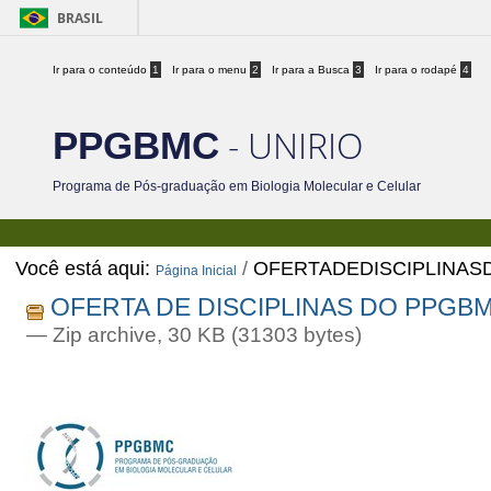
BRASIL
Ir para o conteúdo
1
Ir para o menu
2
Ir para a Busca
3
Ir para o rodapé
4
- UNIRIO
PPGBMC
Programa de Pós-graduação em Biologia Molecular e Celular
Você está aqui:
/
OFERTADEDISCIPLINAS
Página Inicial
OFERTA DE DISCIPLINAS DO PPGBMC
— Zip archive, 30 KB (31303 bytes)