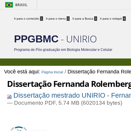
BRASIL
Ir para o conteúdo
1
Ir para o menu
2
Ir para a Busca
3
Ir para o rodapé
4
- UNIRIO
PPGBMC
Programa de Pós-graduação em Biologia Molecular e Celular
Você está aqui:
/
Dissertação Fernanda Rol
Página Inicial
Dissertação Fernanda Rolember
Dissertação mestrado UNIRIO - Ferna
— Documento PDF, 5.74 MB (6020134 bytes)