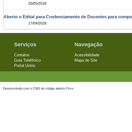
01/06/2026
I Simpósio em Biologia Molecular e Nanotecnologia
20/05/2026
Aberto o Edital para Credenciamento de Docentes para com
17/04/2026
Serviços
Navegação
Contatos
Acessibilidade
Guia Telefônico
Mapa do Site
Portal Unirio
Desenvolvido com o CMS de código aberto
Plone