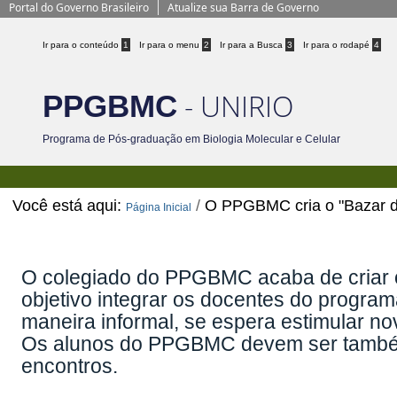
Portal do Governo Brasileiro
Atualize sua Barra de Governo
Ir para o conteúdo
1
Ir para o menu
2
Ir para a Busca
3
Ir para o rodapé
4
- UNIRIO
PPGBMC
Programa de Pós-graduação em Biologia Molecular e Celular
Você está aqui:
/
O PPGBMC cria o "Bazar d
Página Inicial
O PPGBMC cria o "Bazar da Ciência"
O colegiado do PPGBMC acaba de criar
objetivo integrar os docentes do program
maneira informal, se espera estimular no
Os alunos do PPGBMC devem ser também 
encontros.