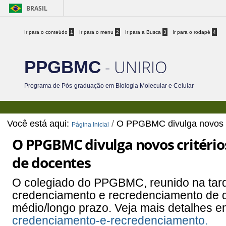
BRASIL
Ir para o conteúdo
1
Ir para o menu
2
Ir para a Busca
3
Ir para o rodapé
4
- UNIRIO
PPGBMC
Programa de Pós-graduação em Biologia Molecular e Celular
Você está aqui:
/
O PPGBMC divulga novos c
Página Inicial
O PPGBMC divulga novos critéri
de docentes
O colegiado do PPGBMC, reunido na tarde 
credenciamento e recredenciamento de d
médio/longo prazo. Veja mais detalhes 
credenciamento-e-recredenciamento.