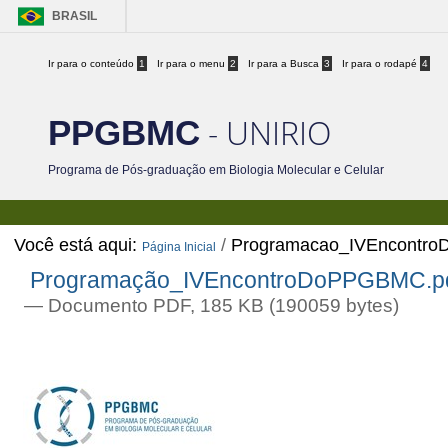
BRASIL
Ir para o conteúdo
1
Ir para o menu
2
Ir para a Busca
3
Ir para o rodapé
4
- UNIRIO
PPGBMC
Programa de Pós-graduação em Biologia Molecular e Celular
Você está aqui:
/
Programacao_IVEncontr
Página Inicial
Programação_IVEncontroDoPPGBMC.p
— Documento PDF, 185 KB (190059 bytes)