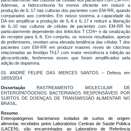
Ademais, a hidrocortisona foi menos eficiente em reduzir a
produção de IL-17 nas culturas dos pacientes com EM-RR, quando
comparados aos controles. Em nosso sistema, a capacidade da
DA em amplificar a produção de IL-6 e IL-17 e reduzir a liberação
de IL-10 nas culturas de células de pacientes com EM-RR foi
particularmente dependente dos linfócitos T CD4+ e da sinalização
do receptor para IL-6. Em conjunto, os nossos resultados, apesar
de preliminares, revelam uma elevada tendência das células T dos
pacientes com EM-RR em produzir maiores níveis de citocinas
relacionadas ao fenótipo Th17 com maior resistência a inibição ao
glicocorticoide, fenômenos esses que foram amplificados pela
adição de dopamina.
03. ANDRÉ FELIPE DAS MERCES SANTOS – Defesa em
18/03/2014
Dissertação
RASTREAMENTO MOLECULAR DE
ENTEROPATÓGENOS BACTERIANOS RESPONSÁVEIS POR
SURTOS DE DOENÇAS DE TRANSMISSÃO ALIMENTAR NO
BRASIL.
Resumo
Enteropatógenos bacterianos isolados de surtos de origem
alimentar, recebidos pelos Laboratórios Centrais de Saúde Pública
(LACEN), são encaminhados ao Laboratório de Referência