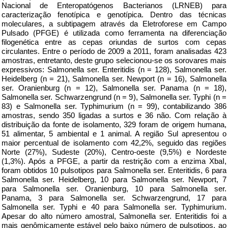
Nacional de Enteropatógenos Bacterianos (LRNEB) para
caracterização fenotípica e genotípica. Dentro das técnicas
moleculares, a subtipagem através da Eletroforese em Campo
Pulsado (PFGE) é utilizada como ferramenta na diferenciação
filogenética entre as cepas oriundas de surtos com cepas
circulantes. Entre o período de 2009 a 2011, foram analisadas 423
amostras, entretanto, deste grupo selecionou-se os sorovares mais
expressivos: Salmonella ser. Enteritidis (n = 128), Salmonella ser.
Heidelberg (n = 21), Salmonella ser. Newport (n = 16), Salmonella
ser. Oranienburg (n = 12), Salmonella ser. Panama (n = 18),
Salmonella ser. Schwarzengrund (n = 9), Salmonella ser. Typhi (n =
83) e Salmonella ser. Typhimurium (n = 99), contabilizando 386
amostras, sendo 350 ligadas a surtos e 36 não. Com relação à
distribuição da fonte de isolamento, 329 foram de origem humana,
51 alimentar, 5 ambiental e 1 animal. A região Sul apresentou o
maior percentual de isolamento com 42,2%, seguido das regiões
Norte (27%), Sudeste (20%), Centro-oeste (9,5%) e Nordeste
(1,3%). Após a PFGE, a partir da restrição com a enzima XbaI,
foram obtidos 10 pulsotipos para Salmonella ser. Enteritidis, 6 para
Salmonella ser. Heidelberg, 10 para Salmonella ser. Newport, 7
para Salmonella ser. Oranienburg, 10 para Salmonella ser.
Panama, 3 para Salmonella ser. Schwarzengrund, 17 para
Salmonella ser. Typhi e 40 para Salmonella ser. Typhimurium.
Apesar do alto número amostral, Salmonella ser. Enteritidis foi a
mais genômicamente estável pelo baixo número de pulsotipos, ao