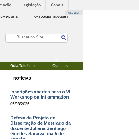
rmação
Legislação
Canais
Acessar
APA DO SITE
PORTUGUÊS |
ENGLISH |
Contato
Guia Telefônico
Contatos
NOTÍCIAS
Inscrições abertas para o VI
Workshop on Inflammation
05/08/2026
Defesa de Projeto de
Dissertação de Mestrado da
discente Juliana Santiago
Guedes Saraiva, dia 5 de
agosto