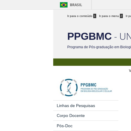
BRASIL
Ir para o conteúdo
1
Ir para o menu
2
Ir 
- UN
PPGBMC
Programa de Pós-graduação em Biologi
V
Linhas de Pesquisas
Corpo Docente
Pós-Doc