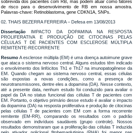
sobrevida dos pacientes com RB, mas podem atuar como fatores
de risco para o desenvolvimento de RB em nossa amostra.
Palavras-chave: Retinoblastoma, gene CDKN1A, SNPs.
02. THAIS BEZERRA FERREIRA – Defesa em 13/08/2013
Dissertação
IMPACTO DA DOPAMINA NA RESPOSTA
PROLIFERATIVA E PRODUÇÃO DE CITOCINAS PELAS
CÉLULAS T DE PACIENTES COM ESCLEROSE MÚLTIPLA
REMITENTE-RECORRENTE
Resumo
A esclerose múltipla (EM) é uma doença autoimune grave
que ataca o sistema nervoso central. Alguns estudos têm indicado
o envolvimento dos linfócitos Th1 e Th17 na imunopatogênese da
EM. Quando chegam ao sistema nervoso central, essas células
são expostas a novas condições, como a presença de
neurotransmissores, dentre eles a dopamina (DA). Nesse contexto,
até a presente data, nenhum estudo foi conduzido para avaliar o
papel da DA no status funcional das células T de pacientes com
EM. Portanto, o objetivo primário desse estudo é avaliar o impacto
da dopamina (DA) na resposta proliferativa e produção de citocinas
pelas células T de pacientes com EM com a forma recorrente
remitente (EM-RR), comparando os resultados com o padrão
observado em indivíduos saudáveis (grupo controle). Nossos
resultados demonstraram que a proliferação das células T induzida
pelo ativador policlonal fitohemaglutinina (PHA) foi menor nas