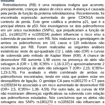
Resumo
Retinoblastoma (RB) é uma neoplasia maligna que acomete,
principalmente, crianças abaixo de cinco anos. A doença é causada
pela perda de função da proteína retinoblastoma. Recentemente, foi
encontrada expressão aumentada do gene CDKN1A neste
contexto de perda. Este gene codifica a proteína p21, que é a
principal efetora de p53. Nós investigamos se dois polimorfismos
em um único nucleotídeo (SNPs), que prejudicariam a função de
p21, (rs1801270 e rs1059234) podem influenciar o risco e/ou a
sobrevida de pacientes com RB. Nós realizamos a genotipagem de
ambos os polimorfismos em 141 casos e 120 indivíduos não
acometidos por RB. Foram realizadas as seguintes análises
estatísticas: teste do qui-quadrado (2 ), odds ratio (OR) e curvas
de sobrevida pelo método de Kaplan Meier (KM). A chance de
desenvolver RB aumenta 1.98 vezes na presença do alelo não
selvagem A (OR = 1,98; IC95% = 1,16-3,37) e aproximadamente 2
vezes na presença do alelo não selvagem T (OR= 2,15; IC95%=
1,23-3,76). Foi avaliado o efeito combinado de ambos os
polimorfismos encontrados, tendo em vista que podem estar em
desequilíbrio de ligação. O genótipo CA para rs1801270 e CT para
rs1059234 foi associado a um risco aumentado de desenvolver RB
(OR= 2,5, IC95%= 1,38- 4,59). Por outro lado, as curvas de KM
não mostraram diferenças significativas na sobrevida com relação
aos polimorfismos estudados. Nós concluímos que os alelos não
selvagens dos SNPs rs1801270 e rs1059234 não influenciam a