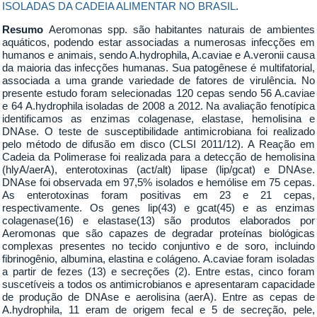
ISOLADAS DA CADEIA ALIMENTAR NO BRASIL
.
Resumo
Aeromonas spp. são habitantes naturais de ambientes
aquáticos, podendo estar associadas a numerosas infecções em
humanos e animais, sendo A.hydrophila, A.caviae e A.veronii causa
da maioria das infecções humanas. Sua patogênese é multifatorial,
associada a uma grande variedade de fatores de virulência. No
presente estudo foram selecionadas 120 cepas sendo 56 A.caviae
e 64 A.hydrophila isoladas de 2008 a 2012. Na avaliação fenotípica
identificamos as enzimas colagenase, elastase, hemolisina e
DNAse. O teste de susceptibilidade antimicrobiana foi realizado
pelo método de difusão em disco (CLSI 2011/12). A Reação em
Cadeia da Polimerase foi realizada para a detecção de hemolisina
(hlyA/aerA), enterotoxinas (act/alt) lipase (lip/gcat) e DNAse.
DNAse foi observada em 97,5% isolados e hemólise em 75 cepas.
As enterotoxinas foram positivas em 23 e 21 cepas,
respectivamente. Os genes lip(43) e gcat(45) e as enzimas
colagenase(16) e elastase(13) são produtos elaborados por
Aeromonas que são capazes de degradar proteínas biológicas
complexas presentes no tecido conjuntivo e de soro, incluindo
fibrinogênio, albumina, elastina e colágeno. A.caviae foram isoladas
a partir de fezes (13) e secreções (2). Entre estas, cinco foram
suscetíveis a todos os antimicrobianos e apresentaram capacidade
de produção de DNAse e aerolisina (aerA). Entre as cepas de
A.hydrophila, 11 eram de origem fecal e 5 de secreção, pele,