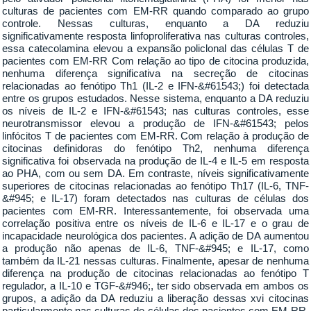
culturas de pacientes com EM-RR quando comparado ao grupo
controle. Nessas culturas, enquanto a DA reduziu
significativamente resposta linfoproliferativa nas culturas controles,
essa catecolamina elevou a expansão policlonal das células T de
pacientes com EM-RR Com relação ao tipo de citocina produzida,
nenhuma diferença significativa na secreção de citocinas
relacionadas ao fenótipo Th1 (IL-2 e IFN-&#61543;) foi detectada
entre os grupos estudados. Nesse sistema, enquanto a DA reduziu
os níveis de IL-2 e IFN-&#61543; nas culturas controles, esse
neurotransmissor elevou a produção de IFN-&#61543; pelos
linfócitos T de pacientes com EM-RR. Com relação à produção de
citocinas definidoras do fenótipo Th2, nenhuma diferença
significativa foi observada na produção de IL-4 e IL-5 em resposta
ao PHA, com ou sem DA. Em contraste, níveis significativamente
superiores de citocinas relacionadas ao fenótipo Th17 (IL-6, TNF-
&#945; e IL-17) foram detectados nas culturas de células dos
pacientes com EM-RR. Interessantemente, foi observada uma
correlação positiva entre os níveis de IL-6 e IL-17 e o grau de
incapacidade neurológica dos pacientes. A adição de DA aumentou
a produção não apenas de IL-6, TNF-&#945; e IL-17, como
também da IL-21 nessas culturas. Finalmente, apesar de nenhuma
diferença na produção de citocinas relacionadas ao fenótipo T
regulador, a IL-10 e TGF-&#946;, ter sido observada em ambos os
grupos, a adição da DA reduziu a liberação dessas xvi citocinas
particularmente nas culturas de células dos pacientes com EM-RR.