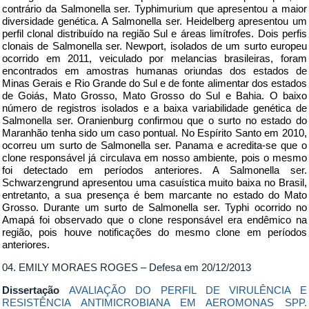
contrário da Salmonella ser. Typhimurium que apresentou a maior
diversidade genética. A Salmonella ser. Heidelberg apresentou um
perfil clonal distribuído na região Sul e áreas limítrofes. Dois perfis
clonais de Salmonella ser. Newport, isolados de um surto europeu
ocorrido em 2011, veiculado por melancias brasileiras, foram
encontrados em amostras humanas oriundas dos estados de
Minas Gerais e Rio Grande do Sul e de fonte alimentar dos estados
de Goiás, Mato Grosso, Mato Grosso do Sul e Bahia. O baixo
número de registros isolados e a baixa variabilidade genética de
Salmonella ser. Oranienburg confirmou que o surto no estado do
Maranhão tenha sido um caso pontual. No Espírito Santo em 2010,
ocorreu um surto de Salmonella ser. Panama e acredita-se que o
clone responsável já circulava em nosso ambiente, pois o mesmo
foi detectado em períodos anteriores. A Salmonella ser.
Schwarzengrund apresentou uma casuística muito baixa no Brasil,
entretanto, a sua presença é bem marcante no estado do Mato
Grosso. Durante um surto de Salmonella ser. Typhi ocorrido no
Amapá foi observado que o clone responsável era endêmico na
região, pois houve notificações do mesmo clone em períodos
anteriores.
04. EMILY MORAES ROGES – Defesa em 20/12/2013
Dissertação
AVALIAÇÃO DO PERFIL DE VIRULÊNCIA E
RESISTÊNCIA ANTIMICROBIANA EM AEROMONAS SPP.