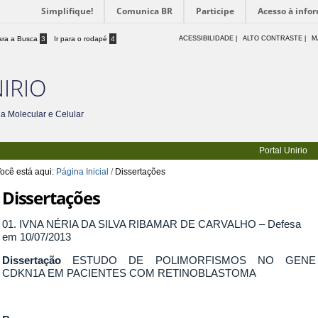
Simplifique!
Comunica BR
Participe
Acesso à info
para a Busca
3
Ir para o rodapé
4
ACESSIBILIDADE
|
ALTO CONTRASTE |
M
IRIO
a Molecular e Celular
Portal Unirio
ocê está aqui:
Página Inicial
/
Dissertações
Dissertações
01. IVNA NÉRIA DA SILVA RIBAMAR DE CARVALHO – Defesa
em 10/07/2013
Dissertação
ESTUDO DE POLIMORFISMOS NO GENE
CDKN1A EM PACIENTES COM RETINOBLASTOMA