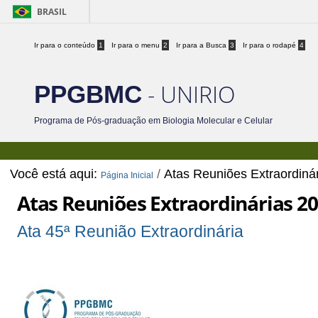
BRASIL
Ir para o conteúdo
1
Ir para o menu
2
Ir para a Busca
3
Ir para o rodapé
4
- UNIRIO
PPGBMC
Programa de Pós-graduação em Biologia Molecular e Celular
Você está aqui:
/
Atas Reuniões Extraordiná
Página Inicial
Atas Reuniões Extraordinárias 2
Ata 45ª Reunião Extraordinária