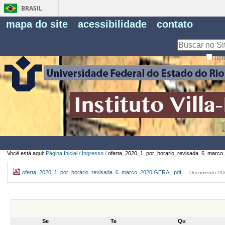
BRASIL
Fe
mapa do site
acessibilidade
contato
Pe
Busca
ap
Busca
Avançada…
Você está aqui:
Página Inicial
/
Ingresso
/
oferta_2020_1_por_horario_revisada_6_marc
oferta_2020_1_por_horario_revisada_6_marco_2020 GERAL.pdf
— Documento PDF
Se
Te
Qu