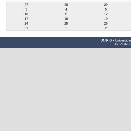
month-
27
28
29
8
3
4
5
10
11
12
17
18
19
24
25
26
31
1
2
UNIRIO - Universidad
Av. Pasteur