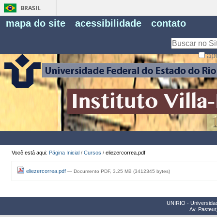
BRASIL
Fe
mapa do site
acessibilidade
contato
Pe
Busca
ap
Busca
Avançada…
Você está aqui:
Página Inicial
/
Cursos
/
eliezercorrea.pdf
eliezercorrea.pdf
— Documento PDF, 3.25 MB (3412345 bytes)
UNIRIO - Universidad
Av. Pasteur