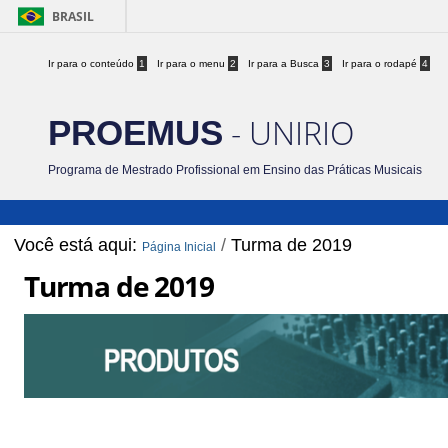
BRASIL
Ir para o conteúdo
1
Ir para o menu
2
Ir para a Busca
3
Ir para o rodapé
4
- UNIRIO
PROEMUS
Programa de Mestrado Profissional em Ensino das Práticas Musicais
Você está aqui:
/
Turma de 2019
Página Inicial
Turma de 2019