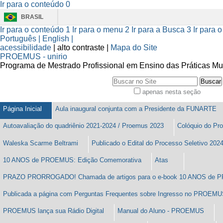
Ir para o conteúdo
0
BRASIL
Ferramentas
Ir para o conteúdo
1
Ir para o menu
2
Ir para a Busca
3
Ir para 
Pessoais
Português |
English |
acessibilidade
|
alto contraste |
Mapa do Site
PROEMUS
- unirio
Programa de Mestrado Profissional em Ensino das Práticas Mu
Busca
apenas nesta seção
Busca
Avançada…
Página Inicial
Aula inaugural conjunta com a Presidente da FUNARTE
Autoavaliação do quadriênio 2021-2024 / Proemus 2023
Colóquio do Pr
Waleska Scarme Beltrami
Publicado o Edital do Processo Seletivo 202
10 ANOS de PROEMUS: Edição Comemorativa
Atas
PRAZO PRORROGADO! Chamada de artigos para o e-book 10 ANOS de
Publicada a página com Perguntas Frequentes sobre Ingresso no PROEM
PROEMUS lança sua Rádio Digital
Manual do Aluno - PROEMUS