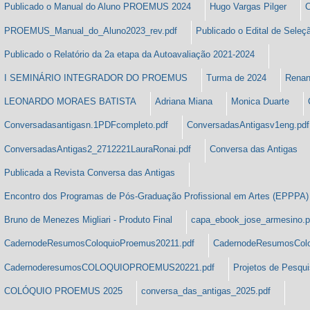
Publicado o Manual do Aluno PROEMUS 2024
Hugo Vargas Pilger
PROEMUS_Manual_do_Aluno2023_rev.pdf
Publicado o Edital de Sele
Publicado o Relatório da 2a etapa da Autoavaliação 2021-2024
I SEMINÁRIO INTEGRADOR DO PROEMUS
Turma de 2024
Renan
LEONARDO MORAES BATISTA
Adriana Miana
Monica Duarte
Conversadasantigasn.1PDFcompleto.pdf
ConversadasAntigasv1eng.pdf
ConversadasAntigas2_2712221LauraRonai.pdf
Conversa das Antigas
Publicada a Revista Conversa das Antigas
Encontro dos Programas de Pós-Graduação Profissional em Artes (EPPPA)
Bruno de Menezes Migliari - Produto Final
capa_ebook_jose_armesino.
CadernodeResumosColoquioProemus20211.pdf
CadernodeResumosColo
CadernoderesumosCOLOQUIOPROEMUS20221.pdf
Projetos de Pesqu
COLÓQUIO PROEMUS 2025
conversa_das_antigas_2025.pdf