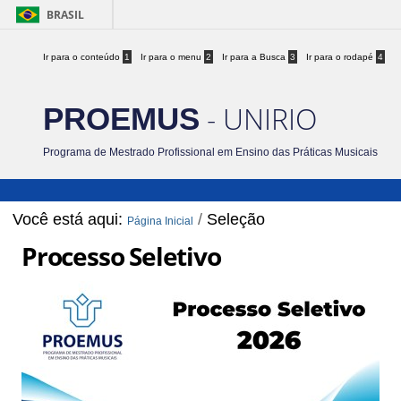
BRASIL
Ir para o conteúdo
1
Ir para o menu
2
Ir para a Busca
3
Ir para o rodapé
4
- UNIRIO
PROEMUS
Programa de Mestrado Profissional em Ensino das Práticas Musicais
Você está aqui:
/
Seleção
Página Inicial
Processo Seletivo