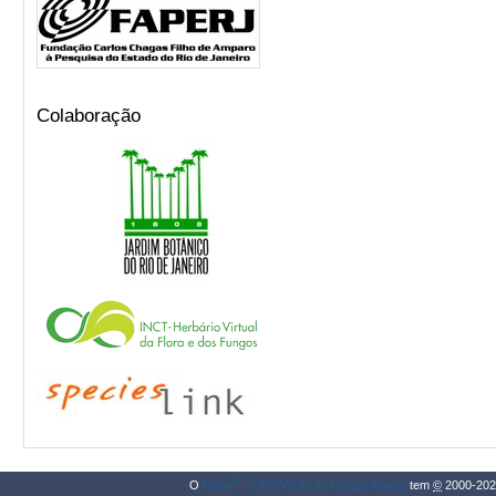
Colaboração
®
O
Plone
- CMS/WCM de Código Aberto
tem
©
2000-202