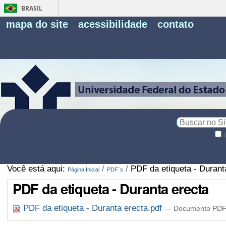
BRASIL
Fe
mapa do site
acessibilidade
contato
Pe
Busca
Busca
Avançada…
Você está aqui:
/
/
PDF da etiqueta - Durant
Página Inicial
PDF´s
PDF da etiqueta - Duranta erecta
PDF da etiqueta - Duranta erecta.pdf
— Documento PDF,