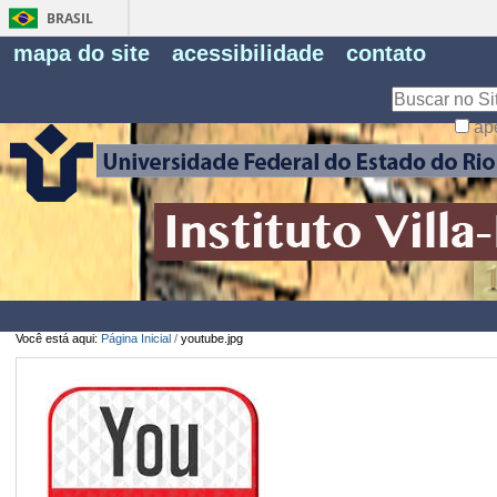
BRASIL
Fe
mapa do site
acessibilidade
contato
Pe
Busca
ap
Busca
Avançada…
Você está aqui:
Página Inicial
/
youtube.jpg