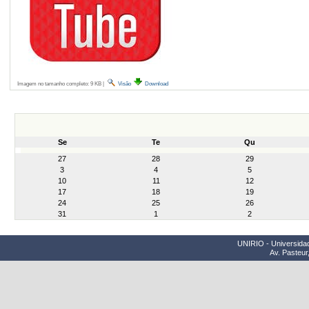
Imagem no tamanho completo:
9 KB
|
Visão
Download
Se
Te
Qu
month-
27
28
29
8
3
4
5
10
11
12
17
18
19
24
25
26
31
1
2
UNIRIO - Universidad
Av. Pasteur