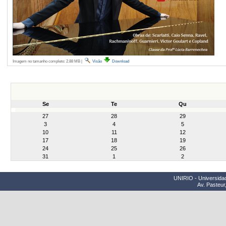
Imagem no tamanho completo:
2.88 MB
|
Visão
Download
Se
Te
Qu
month-
27
28
29
8
3
4
5
10
11
12
17
18
19
24
25
26
31
1
2
UNIRIO - Universidad
Av. Pasteur