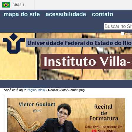
BRASIL
Fe
mapa do site
acessibilidade
contato
Pe
Busca
ap
Busca
Avançada…
Você está aqui:
Página Inicial
/
Recital3VictorGoulart.png