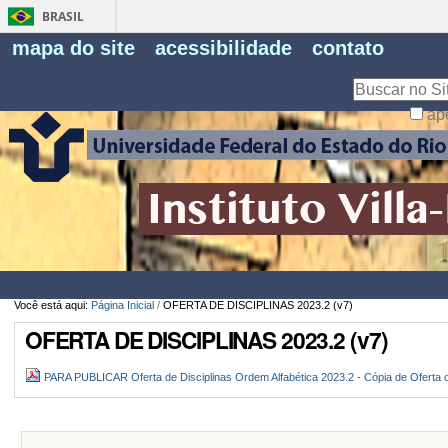
BRASIL
Fe
mapa do site
acessibilidade
contato
Pe
Busca
ap
Busca
Avançada…
Você está aqui:
Página Inicial
/
OFERTA DE DISCIPLINAS 2023.2 (v7)
OFERTA DE DISCIPLINAS 2023.2 (v7)
PARA PUBLICAR Oferta de Disciplinas Ordem Alfabética 2023.2 - Cópia de Oferta d