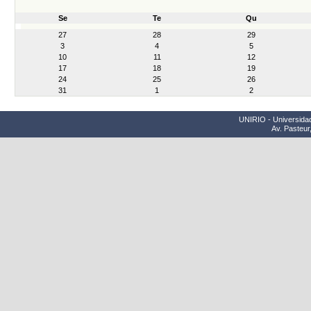
Se
Te
Qu
month-
27
28
29
8
3
4
5
10
11
12
17
18
19
24
25
26
31
1
2
UNIRIO - Universidad
Av. Pasteur