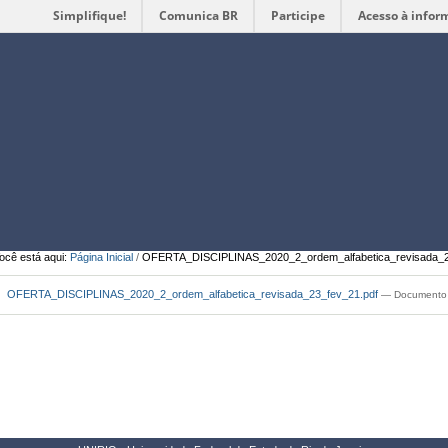
Simplifique!
Comunica BR
Participe
Acesso à infor
Ferramentas
Pessoais
ocê está aqui:
Página Inicial
/
OFERTA_DISCIPLINAS_2020_2_ordem_alfabetica_revisada_2
OFERTA_DISCIPLINAS_2020_2_ordem_alfabetica_revisada_23_fev_21.pdf
— Documento 