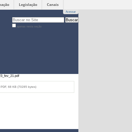
mação
Legislação
Canais
Acessar
Busca
apenas nesta seção
Busca
Avançada…
3_fev_21.pdf
PDF, 68 KB (70285 bytes)