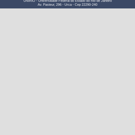
UNIRIO - Universidade Federal do Estado do Rio de Janeiro
Av. Pasteur, 296 - Urca - Cep 22290-240