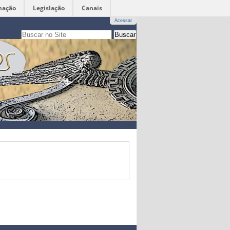
mação
Legislação
Canais
Acessar
Busca
apenas nesta seção
Busca
Avançada…