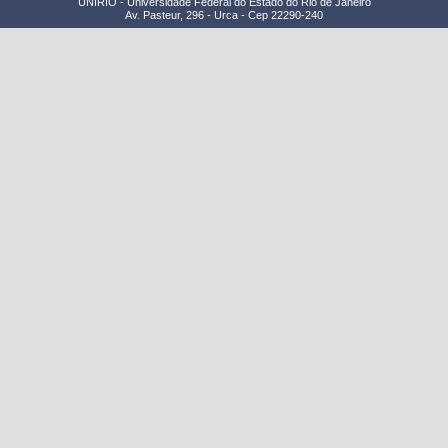
UNIRIO - Universidade Federal do Estado do Rio de Janeiro
Av. Pasteur, 296 - Urca - Cep 22290-240