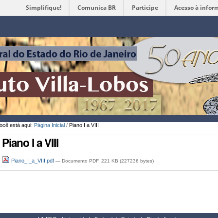
Simplifique!
Comunica BR
Participe
Acesso à infor
Ferramentas
Pessoais
ocê está aqui:
Página Inicial
/
Piano I a VIII
Piano I a VIII
Piano_I_a_VIII.pdf
— Documento PDF, 221 KB (227236 bytes)