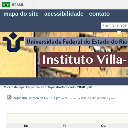
BRASIL
Fe
mapa do site
acessibilidade
contato
Pe
Busca
ap
Busca
Avançada…
Você está aqui:
Página Inicial
/
OrquestraBarrocadaUNIRIO.pdf
Orquestra Barroca da UNIRIO.pdf
— Documento PDF, 59 KB (60896 bytes)
Se
Te
Qu