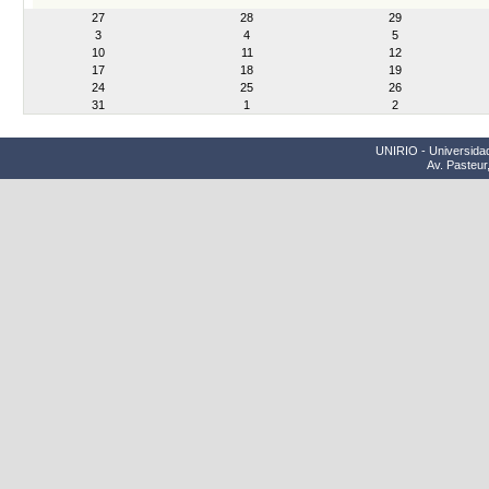
month-
27
28
29
8
3
4
5
10
11
12
17
18
19
24
25
26
31
1
2
UNIRIO - Universidad
Av. Pasteur